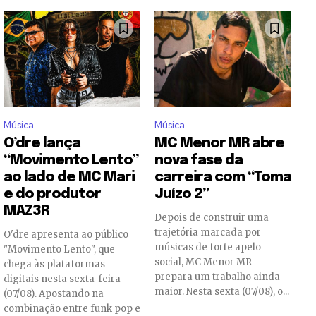
Música
Música
O’dre lança
MC Menor MR abre
“Movimento Lento”
nova fase da
ao lado de MC Mari
carreira com “Toma
e do produtor
Juízo 2”
MAZ3R
Depois de construir uma
trajetória marcada por
O'dre apresenta ao público
músicas de forte apelo
"Movimento Lento", que
social, MC Menor MR
chega às plataformas
prepara um trabalho ainda
digitais nesta sexta-feira
maior. Nesta sexta (07/08), o...
(07/08). Apostando na
combinação entre funk pop e