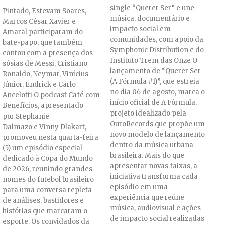
single “Querer Ser” e une
Pintado, Estevam Soares,
música, documentário e
Marcos César Xavier e
impacto social em
Amaral participaram do
comunidades, com apoio da
bate-papo, que também
Symphonic Distribution e do
contou com a presença dos
Instituto Trem das Onze O
sósias de Messi, Cristiano
lançamento de “Querer Ser
Ronaldo, Neymar, Vinícius
(A Fórmula #1)”, que estreia
Júnior, Endrick e Carlo
no dia 06 de agosto, marca o
Ancelotti O podcast Café com
início oficial de A Fórmula,
Benefícios, apresentado
projeto idealizado pela
por Stephanie
OuroRecords que propõe um
Dalmazo e Vinny Dlakart,
novo modelo de lançamento
promoveu nesta quarta-feira
dentro da música urbana
(5) um episódio especial
brasileira. Mais do que
dedicado à Copa do Mundo
apresentar novas faixas, a
de 2026, reunindo grandes
iniciativa transforma cada
nomes do futebol brasileiro
episódio em uma
para uma conversa repleta
experiência que reúne
de análises, bastidores e
música, audiovisual e ações
histórias que marcaram o
de impacto social realizadas
esporte. Os convidados da