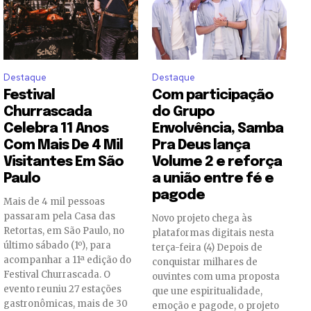
Destaque
Destaque
Festival
Com participação
Churrascada
do Grupo
Celebra 11 Anos
Envolvência, Samba
Com Mais De 4 Mil
Pra Deus lança
Visitantes Em São
Volume 2 e reforça
Paulo
a união entre fé e
pagode
Mais de 4 mil pessoas
passaram pela Casa das
Novo projeto chega às
Retortas, em São Paulo, no
plataformas digitais nesta
último sábado (1º), para
terça-feira (4) Depois de
acompanhar a 11ª edição do
conquistar milhares de
Festival Churrascada. O
ouvintes com uma proposta
evento reuniu 27 estações
que une espiritualidade,
gastronômicas, mais de 30
emoção e pagode, o projeto