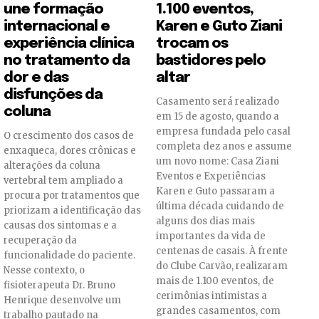
une formação
1.100 eventos,
internacional e
Karen e Guto Ziani
experiência clínica
trocam os
no tratamento da
bastidores pelo
dor e das
altar
disfunções da
Casamento será realizado
coluna
em 15 de agosto, quando a
empresa fundada pelo casal
O crescimento dos casos de
completa dez anos e assume
enxaqueca, dores crônicas e
um novo nome: Casa Ziani
alterações da coluna
Eventos e Experiências
vertebral tem ampliado a
Karen e Guto passaram a
procura por tratamentos que
última década cuidando de
priorizam a identificação das
alguns dos dias mais
causas dos sintomas e a
importantes da vida de
recuperação da
centenas de casais. À frente
funcionalidade do paciente.
do Clube Carvão, realizaram
Nesse contexto, o
mais de 1.100 eventos, de
fisioterapeuta Dr. Bruno
cerimônias intimistas a
Henrique desenvolve um
grandes casamentos, com
trabalho pautado na