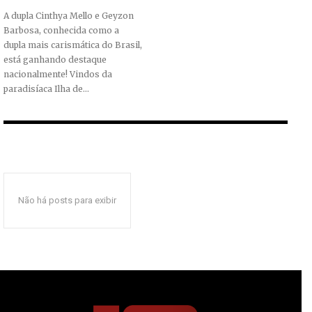
A dupla Cinthya Mello e Geyzon
Barbosa, conhecida como a
dupla mais carismática do Brasil,
está ganhando destaque
nacionalmente! Vindos da
paradisíaca Ilha de...
Não há posts para exibir