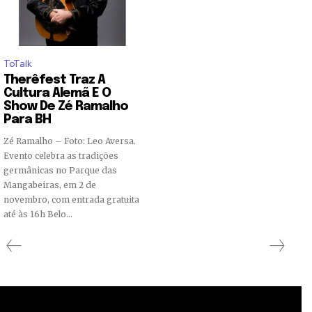
ToTalk
Therêfest Traz A
Cultura Alemã E O
Show De Zé Ramalho
Para BH
Zé Ramalho – Foto: Leo Aversa.
Evento celebra as tradições
germânicas no Parque das
Mangabeiras, em 2 de
novembro, com entrada gratuita
até às 16h Belo...