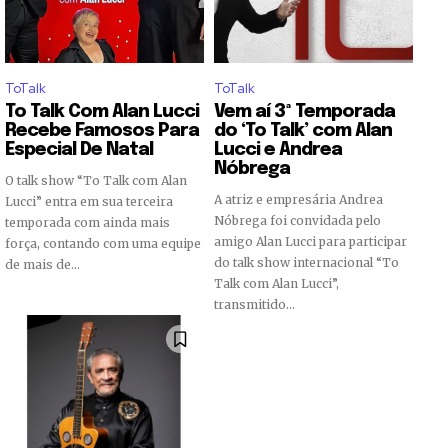
ToTalk
ToTalk
To Talk Com Alan Lucci
Vem aí 3ª Temporada
Recebe Famosos Para
do ‘To Talk’ com Alan
Especial De Natal
Lucci e Andrea
Nóbrega
O talk show “To Talk com Alan
A atriz e empresária Andrea
Lucci” entra em sua terceira
Nóbrega foi convidada pelo
temporada com ainda mais
amigo Alan Lucci para participar
força, contando com uma equipe
do talk show internacional “To
de mais de...
Talk com Alan Lucci”,
transmitido...