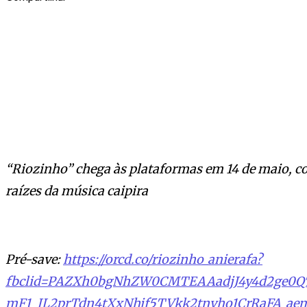
“Riozinho” chega às plataformas em 14 de maio, co
raízes da música caipira
Pré-save:
https://orcd.co/riozinho_anierafa?
fbclid=PAZXh0bgNhZW0CMTEAAadjJ4y4d2ge0
mF1_JL2prTdn4tXxNhjf5TVkk2tnvho1CrRaFA_a