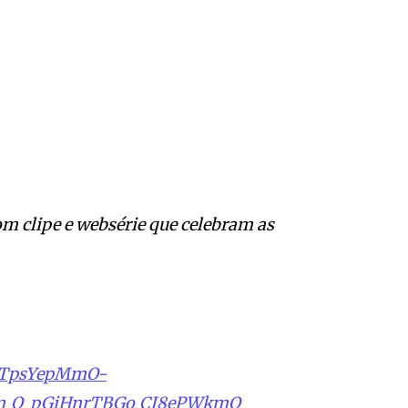
m clipe e websérie que celebram as
QTpsYepMmO-
em_Q_pGiHnrTBGo_CI8ePWkmQ