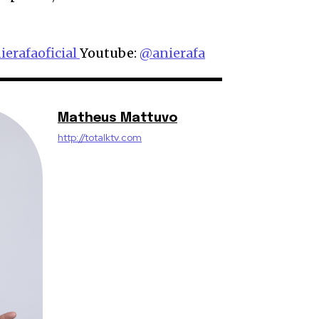
erafaoficial
Youtube:
@anierafa
Matheus Mattuvo
http://totalktv.com