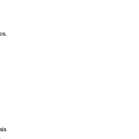
os.
s
ais