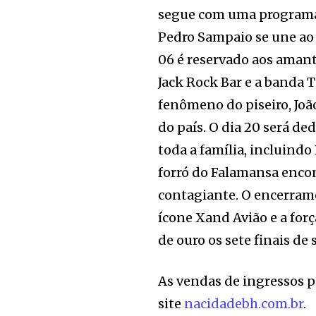
segue com uma programaçã
Pedro Sampaio se une ao 
06 é reservado aos aman
Jack Rock Bar e a banda 
fenômeno do piseiro, Joã
do país. O dia 20 será de
toda a família, incluindo 
forró do Falamansa enco
contagiante. O encerrame
ícone Xand Avião e a for
de ouro os sete finais de
As vendas de ingressos p
site
nacidadebh.com.br
.