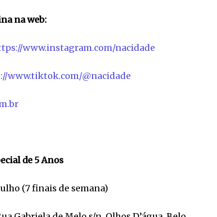
na na web:
ttps://www.instagram.com/nacidade
s://www.tiktok.com/@nacidade
m.br
ecial de 5 Anos
julho (7 finais de semana)
ua Gabriela de Melo s/n, Olhos D’água, Belo