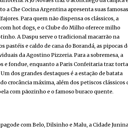
rroteria. A Jô Novaes traz o aconchego da canjica 
to a Che Cocina Argentina apresenta suas famosa
fajores. Para quem não dispensa os clássicos, a
com hot dogs, e o Clube do Milho oferece milho
tinho. A Daspu serve o tradicional macarrão na
 pastéis e caldo de cana do Borandá, as pipocas 
viduais da Agostino Pizzeria. Para a sobremesa, a
s e fondue, enquanto a Paris Confeitaria traz tort
. Um dos grandes destaques é a estação de batata
ndo crocância máxima, além dos petiscos clássicos 
la com pãozinho e o famoso buraco quente.
 pagode com Belo, Dilsinho e Malu, a Cidade Junin