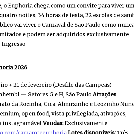
, o Euphoria chega como um convite para viver u
 quatro noites, 34 horas de festa, 22 escolas de sam
úblico vai viver o Carnaval de São Paulo como nunc
limitados e podem ser adquiridos exclusivamente
 Ingresso.
horia 2026
reiro + 21 de fevereiro (Desfile das Campeãs)
embi — Setores G e H, São Paulo
Atrações
enato da Rocinha, Gica, Almirzinho e Leozinho Nun
mium, open food, vista privilegiada, ativações,
ea instagramável
Vendas:
Exclusivamente
o.com/camaroteeuphoria
Lotes disponíveis:
Três