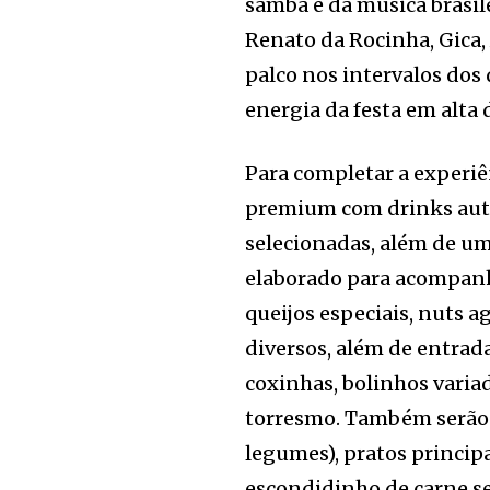
samba e da música brasile
Renato da Rocinha, Gica
palco nos intervalos dos
energia da festa em alta 
Para completar a experiê
premium com drinks autor
selecionadas, além de um
elaborado para acompanha
queijos especiais, nuts a
diversos, além de entrad
coxinhas, bolinhos variad
torresmo. Também serão s
legumes), pratos princip
escondidinho de carne sec