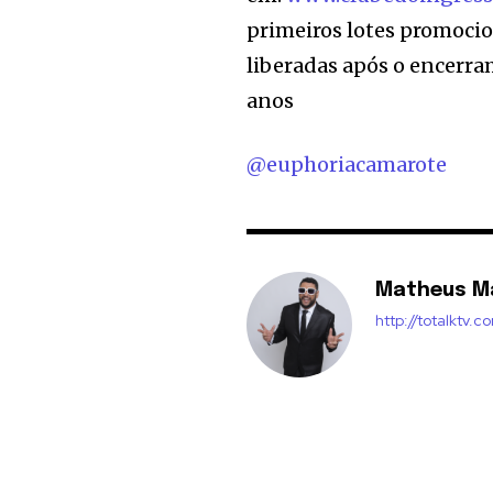
primeiros lotes promocio
liberadas após o encerra
anos
@euphoriacamarote
Matheus M
http://totalktv.c