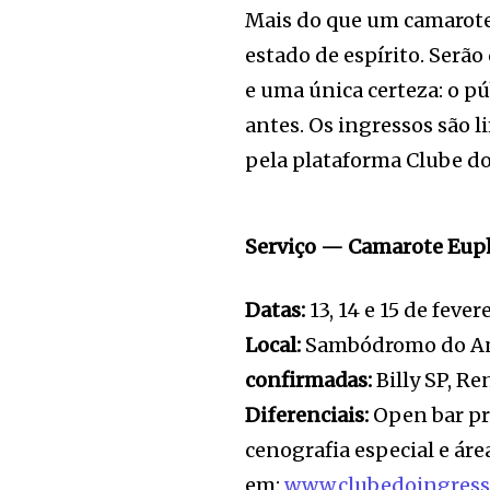
Mais do que um camarote
estado de espírito. Serão
e uma única certeza: o p
antes. Os ingressos são 
pela plataforma Clube do
Serviço — Camarote Eup
Datas:
13, 14 e 15 de feve
Local:
Sambódromo do Anh
confirmadas:
Billy SP, R
Diferenciais:
Open bar pre
cenografia especial e ár
em:
www.clubedoingress