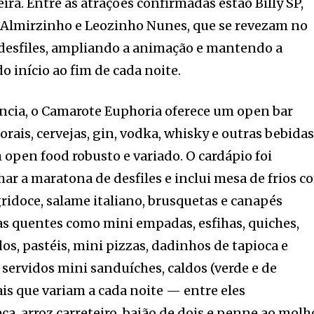
ira. Entre as atrações confirmadas estão Billy SP,
, Almirzinho e Leozinho Nunes, que se revezam no
 desfiles, ampliando a animação e mantendo a
do início ao fim de cada noite.
ncia, o Camarote Euphoria oferece um open bar
ais, cervejas, gin, vodka, whisky e outras bebida
 open food robusto e variado. O cardápio foi
r a maratona de desfiles e inclui mesa de frios c
gridoce, salame italiano, brusquetas e canapés
as quentes como mini empadas, esfihas, quiches,
os, pastéis, mini pizzas, dadinhos de tapioca e
ervidos mini sanduíches, caldos (verde e de
ais que variam a cada noite — entre eles
a, arroz carreteiro, baião de dois e penne ao molh