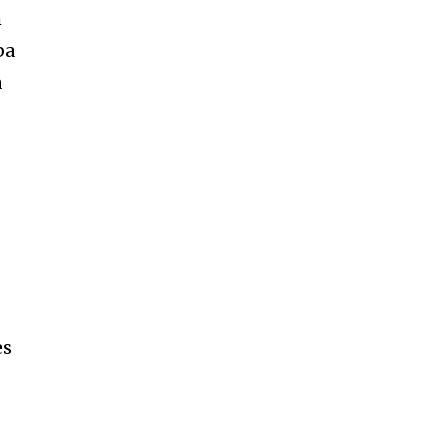
m
ba
a
es