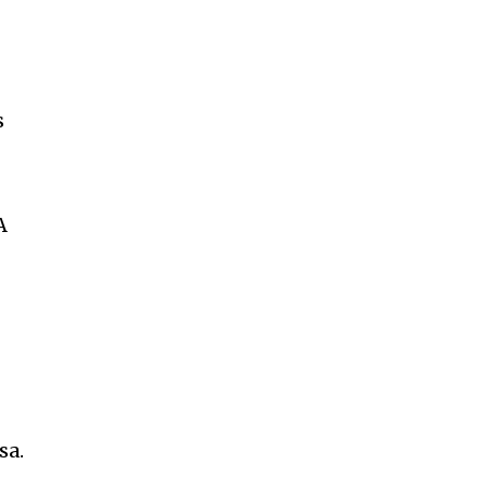
s
A
sa.