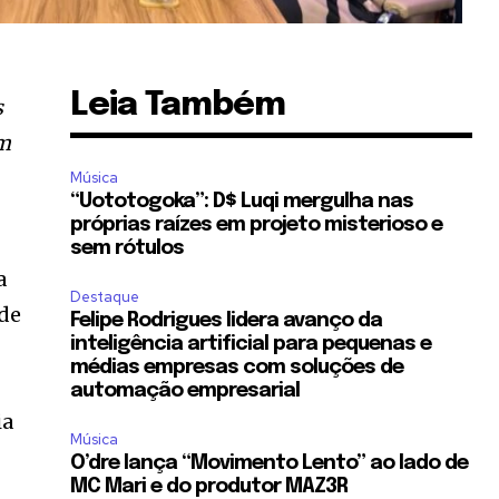
Leia Também
s
em
Música
“Uototogoka”: D$ Luqi mergulha nas
próprias raízes em projeto misterioso e
sem rótulos
a
Destaque
 de
Felipe Rodrigues lidera avanço da
inteligência artificial para pequenas e
médias empresas com soluções de
automação empresarial
ia
Música
O’dre lança “Movimento Lento” ao lado de
MC Mari e do produtor MAZ3R