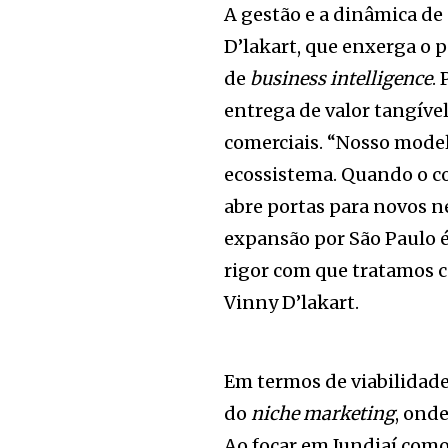
A gestão e a dinâmica de
D’lakart, que enxerga o
de
business
intelligence
.
entrega de valor tangíve
comerciais. “Nosso mode
ecossistema. Quando o c
abre portas para novos ne
expansão por São Paulo é
rigor com que tratamos c
Vinny D’lakart.
Em termos de viabilidade
do
niche
marketing
, ond
Ao focar em Jundiaí como 