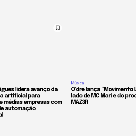
Música
rigues lidera avanço da
O’dre lança “Movimento 
a artificial para
lado de MC Mari e do pro
e médias empresas com
MAZ3R
de automação
al