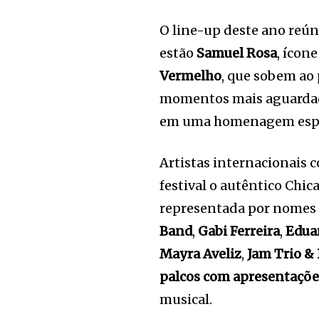
O line-up deste ano reún
estão
Samuel Rosa
, ícon
Vermelho
, que sobem ao
momentos mais aguardad
em uma homenagem especi
Artistas internacionais
festival o autêntico Chi
representada por nome
Band
,
Gabi Ferreira
,
Edua
Mayra
Aveliz
,
Jam Trio & 
palcos com apresentaçõe
musical.