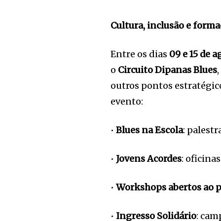
Cultura, inclusão e form
Entre os dias
09 e 15 de a
o
Circuito
Dipanas
Blues
outros pontos estratégic
evento:
•
Blues na Escola
: palest
•
Jovens Acordes
: oficina
•
Workshops abertos ao p
•
Ingresso Solidário
: cam