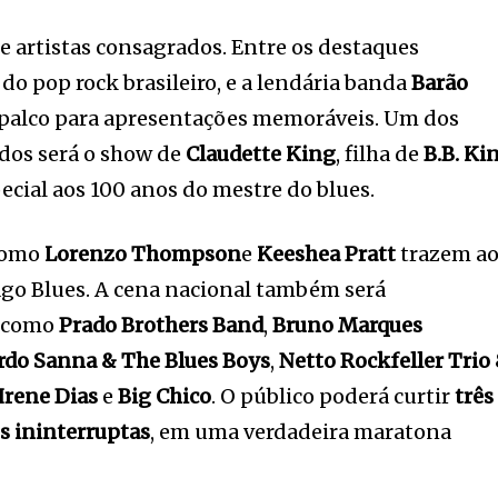
e artistas consagrados. Entre os destaques
e do pop rock brasileiro, e a lendária banda
Barão
 palco para apresentações memoráveis. Um dos
os será o show de
Claudette King
, filha de
B.B. Ki
al aos 100 anos do mestre do blues.
 como
Lorenzo Thompson
e
Keeshea
Pratt
trazem a
cago Blues. A cena nacional também será
s como
Prado Brothers Band
,
Bruno Marques
rdo Sanna & The Blues Boys
,
Netto Rockfeller Trio
Irene Dias
e
Big Chico
. O público poderá curtir
três
s ininterruptas
, em uma verdadeira maratona