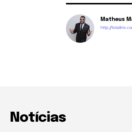
Matheus M
http://totalktv.c
Notícias