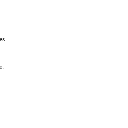
es
o.