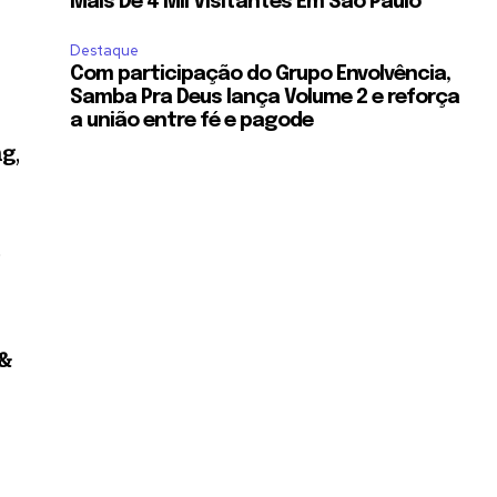
Mais De 4 Mil Visitantes Em São Paulo
Destaque
Com participação do Grupo Envolvência,
Samba Pra Deus lança Volume 2 e reforça
a união entre fé e pagode
ng
,
o
 &