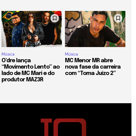
Música
Música
O’dre lança
MC Menor MR abre
“Movimento Lento” ao
nova fase da carreira
lado de MC Mari e do
com “Toma Juízo 2”
produtor MAZ3R