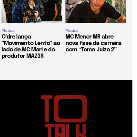
Música
Música
O’dre lança
MC Menor MR abre
“Movimento Lento” ao
nova fase da carreira
lado de MC Mari e do
com “Toma Juízo 2”
produtor MAZ3R