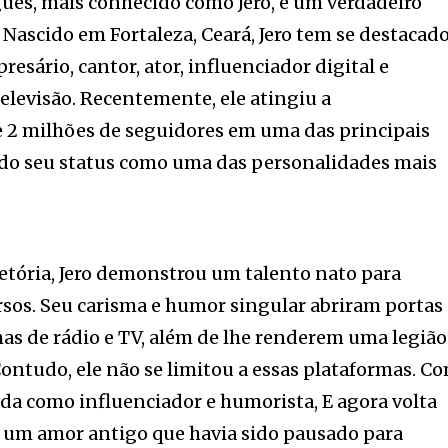
gues, mais conhecido como Jero, é um verdadeiro
Nascido em Fortaleza, Ceará, Jero tem se destacad
resário, cantor, ator, influenciador digital e
televisão. Recentemente, ele atingiu a
 2 milhões de seguidores em uma das principais
ndo seu status como uma das personalidades mais
jetória, Jero demonstrou um talento nato para
rsos. Seu carisma e humor singular abriram portas
as de rádio e TV, além de lhe renderem uma legião
 Contudo, ele não se limitou a essas plataformas. C
ada como influenciador e humorista, E agora volta
, um amor antigo que havia sido pausado para