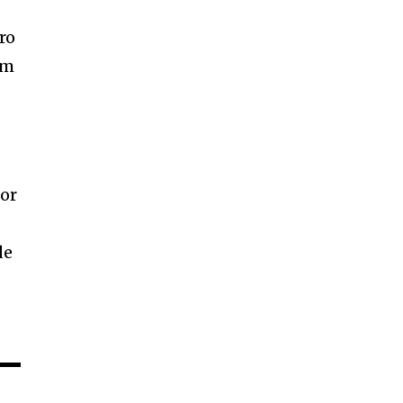
ro
em
dor
de