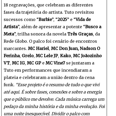
18 regravações, que celebram as diferentes
fases da trajetória do artista. Tuto revisitou
sucessos como “
Barbie
”, “
2025
” e “
Vida de
Artista
”, além de apresentar a potente “
Busco a
Meta
”, trilha sonora da novela
Três Graças
, da
Rede Globo. O palco foi cenário de encontros
marcantes.
MC Hariel
,
MC Don Juan,
Nadson O
Ferinha
,
Grelo
,
MC Lele JP
,
Kako
,
MC Joãozinho
VT
,
MC IG
,
MC GP
e
MC Vine7
se juntaram a
Tuto em performances que incendiaram a
plateia e celebraram a união dentro da cena
funk.
“Esse projeto é o resumo de tudo o que vivi
até aqui. É sobre fases, conexões e sobre a energia
que o público me devolve. Cada música carrega um
pedaço da minha história e da minha evolução. Foi
uma noite inesquecível. Dividir o palco com