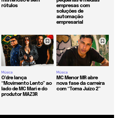
misterioso e sem
pequenas e médias
rótulos
empresas com
soluções de
automação
empresarial
Música
Música
O’dre lança
MC Menor MR abre
“Movimento Lento” ao
nova fase da carreira
lado de MC Mari e do
com “Toma Juízo 2”
produtor MAZ3R