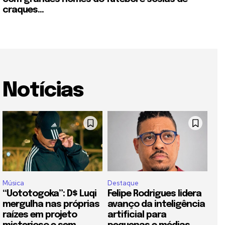
craques...
Notícias
Música
Destaque
“Uototogoka”: D$ Luqi
Felipe Rodrigues lidera
mergulha nas próprias
avanço da inteligência
raízes em projeto
artificial para