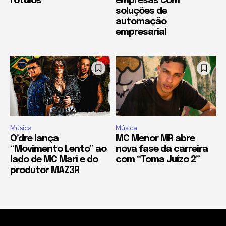
rótulos
empresas com
soluções de
automação
empresarial
Música
Música
O’dre lança
MC Menor MR abre
“Movimento Lento” ao
nova fase da carreira
lado de MC Mari e do
com “Toma Juízo 2”
produtor MAZ3R