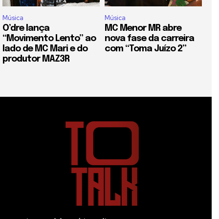
Música
Música
O’dre lança
MC Menor MR abre
“Movimento Lento” ao
nova fase da carreira
lado de MC Mari e do
com “Toma Juízo 2”
produtor MAZ3R