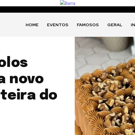
HOME
EVENTOS
FAMOSOS
GERAL
I
olos
a novo
teira do