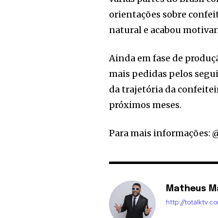
orientações sobre confe
natural e acabou motivan
Ainda em fase de produçã
mais pedidas pelos segui
da trajetória da confeite
próximos meses.
Para mais informações: 
Matheus M
http://totalktv.c