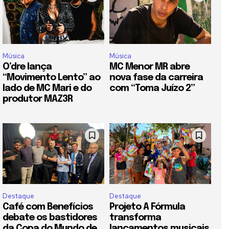
Música
Música
O’dre lança
MC Menor MR abre
“Movimento Lento” ao
nova fase da carreira
lado de MC Mari e do
com “Toma Juízo 2”
produtor MAZ3R
Destaque
Destaque
Café com Benefícios
Projeto A Fórmula
debate os bastidores
transforma
da Copa do Mundo de
lançamentos musicais